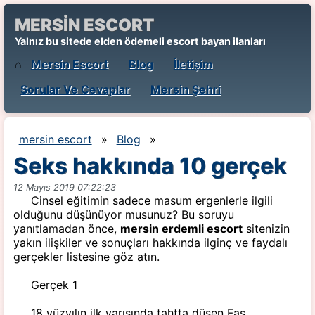
MERSİN ESCORT
Yalnız bu sitede elden ödemeli escort bayan ilanları
⌂
Mersin Escort
Blog
İletişim
Sorular Ve Cevaplar
Mersin Şehri
mersin escort
»
Blog
»
Seks hakkında 10 gerçek
12 Mayıs 2019 07:22:23
Cinsel eğitimin sadece masum ergenlerle ilgili
olduğunu düşünüyor musunuz? Bu soruyu
yanıtlamadan önce,
mersin erdemli escort
sitenizin
yakın ilişkiler ve sonuçları hakkında ilginç ve faydalı
gerçekler listesine göz atın.
Gerçek 1
18 yüzyılın ilk yarısında tahtta düşen Fas