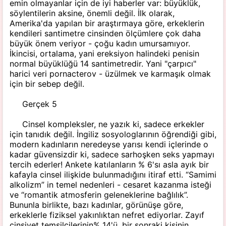
emin olmayanlar için de iyi haberler var: büyüklük,
söylentilerin aksine, önemli değil. İlk olarak,
Amerika'da yapılan bir araştırmaya göre, erkeklerin
kendileri santimetre cinsinden ölçümlere çok daha
büyük önem veriyor - çoğu kadın umursamıyor.
İkincisi, ortalama, yani ereksiyon halindeki penisin
normal büyüklüğü 14 santimetredir. Yani "çarpıcı"
harici veri pornacterov - üzülmek ve karmaşık olmak
için bir sebep değil.
Gerçek 5
Cinsel kompleksler, ne yazık ki, sadece erkekler
için tanıdık değil. İngiliz sosyologlarının öğrendiği gibi,
modern kadınların neredeyse yarısı kendi içlerinde o
kadar güvensizdir ki, sadece sarhoşken seks yapmayı
tercih ederler! Ankete katılanların % 6'sı asla ayık bir
kafayla cinsel ilişkide bulunmadığını itiraf etti. “Samimi
alkolizm” in temel nedenleri - cesaret kazanma isteği
ve “romantik atmosferin geleneklerine bağlılık”.
Bununla birlikte, bazı kadınlar, görünüşe göre,
erkeklerle fiziksel yakınlıktan nefret ediyorlar. Zayıf
cinsiyet temsilcilerinin% 14'ü, bir sonraki kişinin