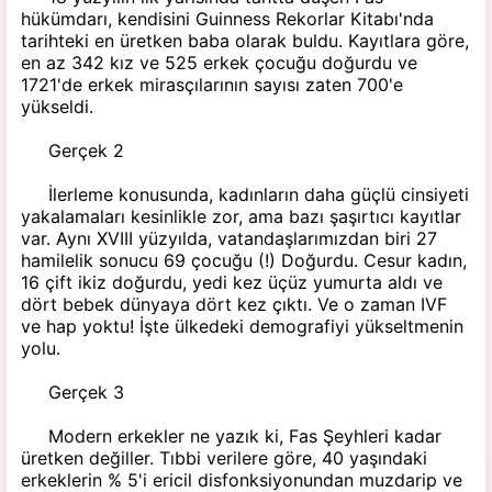
hükümdarı, kendisini Guinness Rekorlar Kitabı'nda
tarihteki en üretken baba olarak buldu. Kayıtlara göre,
en az 342 kız ve 525 erkek çocuğu doğurdu ve
1721'de erkek mirasçılarının sayısı zaten 700'e
yükseldi.
Gerçek 2
İlerleme konusunda, kadınların daha güçlü cinsiyeti
yakalamaları kesinlikle zor, ama bazı şaşırtıcı kayıtlar
var. Aynı XVIII yüzyılda, vatandaşlarımızdan biri 27
hamilelik sonucu 69 çocuğu (!) Doğurdu. Cesur kadın,
16 çift ikiz doğurdu, yedi kez üçüz yumurta aldı ve
dört bebek dünyaya dört kez çıktı. Ve o zaman IVF
ve hap yoktu! İşte ülkedeki demografiyi yükseltmenin
yolu.
Gerçek 3
Modern erkekler ne yazık ki, Fas Şeyhleri ​​kadar
üretken değiller. Tıbbi verilere göre, 40 yaşındaki
erkeklerin % 5'i ericil disfonksiyonundan muzdarip ve