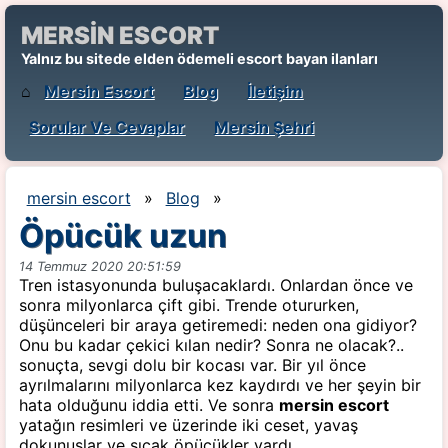
MERSİN ESCORT
Yalnız bu sitede elden ödemeli escort bayan ilanları
⌂
Mersin Escort
Blog
İletişim
Sorular Ve Cevaplar
Mersin Şehri
mersin escort
»
Blog
»
Öpücük uzun
14 Temmuz 2020 20:51:59
Tren istasyonunda buluşacaklardı. Onlardan önce ve
sonra milyonlarca çift gibi. Trende otururken,
düşünceleri bir araya getiremedi: neden ona gidiyor?
Onu bu kadar çekici kılan nedir? Sonra ne olacak?..
sonuçta, sevgi dolu bir kocası var. Bir yıl önce
ayrılmalarını milyonlarca kez kaydırdı ve her şeyin bir
hata olduğunu iddia etti. Ve sonra
mersin escort
yatağın resimleri ve üzerinde iki ceset, yavaş
dokunuşlar ve sıcak öpücükler vardı.