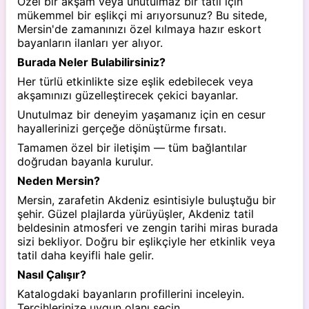
Özel bir akşam veya unutulmaz bir tatil için
mükemmel bir eşlikçi mi arıyorsunuz? Bu sitede,
Mersin'de zamanınızı özel kılmaya hazır eskort
bayanların ilanları yer alıyor.
Burada Neler Bulabilirsiniz?
Her türlü etkinlikte size eşlik edebilecek veya
akşamınızı güzelleştirecek çekici bayanlar.
Unutulmaz bir deneyim yaşamanız için en cesur
hayallerinizi gerçeğe dönüştürme fırsatı.
Tamamen özel bir iletişim — tüm bağlantılar
doğrudan bayanla kurulur.
Neden Mersin?
Mersin, zarafetin Akdeniz esintisiyle buluştuğu bir
şehir. Güzel plajlarda yürüyüşler, Akdeniz tatil
beldesinin atmosferi ve zengin tarihi miras burada
sizi bekliyor. Doğru bir eşlikçiyle her etkinlik veya
tatil daha keyifli hale gelir.
Nasıl Çalışır?
Katalogdaki bayanların profillerini inceleyin.
Tercihlerinize uygun olanı seçin.