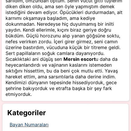
sarıldım, omzundan öptüm. Senin vücut gitti tüylerim
diken diken oldu, ama sen öyle yapmıştım demek
istediğini devam ediyor. Öpücükleri durdurmadan, alt
karnımı okşamaya başladım, ama kediye
dokunmadan. Neredeyse hiç duyulmamış bir inilti
yaydın. Kendi ellerimle, kıçını biraz geriye doğru
bükdüm. Güçlü horozunu alıp yanan göğsüne soktu,
nefes verirken zordu. İçeri girer girmez, seni camın
üzerine bastırdım, vücuduna küçük bir titreme geldi.
Sert papillaların soğuk camlara dayanıyordu.
Sıcaklıktaki ani düşüş sen
Mersin escort
u daha da
heyecanlandırdı ve vajinanın kaslarını istemeden
sıktığını hissettim, bu da beni çok mutlu etti. Yavaş
hareket ettim, ama sarsıntılarla daha derine indim.
Kendimizi dünyanın tepesinde hissediyorduk, gece
şehrine bakıyorduk ve etrafta başka bir şey fark
etmiyorduk.
Kategoriler
Bayan Numaraları