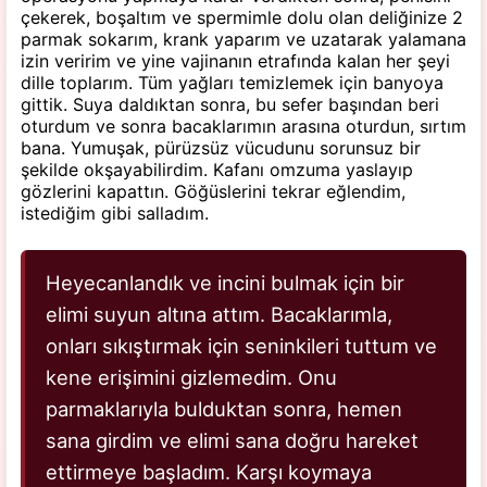
çekerek, boşaltım ve spermimle dolu olan deliğinize 2
parmak sokarım, krank yaparım ve uzatarak yalamana
izin veririm ve yine vajinanın etrafında kalan her şeyi
dille toplarım. Tüm yağları temizlemek için banyoya
gittik. Suya daldıktan sonra, bu sefer başından beri
oturdum ve sonra bacaklarımın arasına oturdun, sırtım
bana. Yumuşak, pürüzsüz vücudunu sorunsuz bir
şekilde okşayabilirdim. Kafanı omzuma yaslayıp
gözlerini kapattın. Göğüslerini tekrar eğlendim,
istediğim gibi salladım.
Heyecanlandık ve incini bulmak için bir
elimi suyun altına attım. Bacaklarımla,
onları sıkıştırmak için seninkileri tuttum ve
kene erişimini gizlemedim. Onu
parmaklarıyla bulduktan sonra, hemen
sana girdim ve elimi sana doğru hareket
ettirmeye başladım. Karşı koymaya