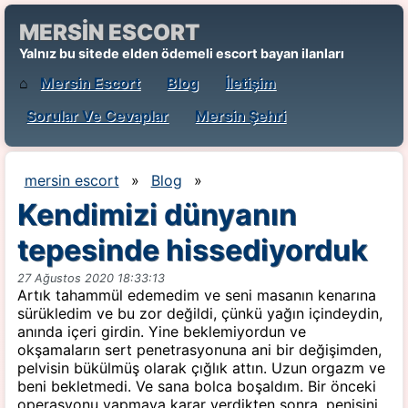
MERSİN ESCORT
Yalnız bu sitede elden ödemeli escort bayan ilanları
⌂
Mersin Escort
Blog
İletişim
Sorular Ve Cevaplar
Mersin Şehri
mersin escort
»
Blog
»
Kendimizi dünyanın
tepesinde hissediyorduk
27 Ağustos 2020 18:33:13
Artık tahammül edemedim ve seni masanın kenarına
sürükledim ve bu zor değildi, çünkü yağın içindeydin,
anında içeri girdin. Yine beklemiyordun ve
okşamaların sert penetrasyonuna ani bir değişimden,
pelvisin bükülmüş olarak çığlık attın. Uzun orgazm ve
beni bekletmedi. Ve sana bolca boşaldım. Bir önceki
operasyonu yapmaya karar verdikten sonra, penisini